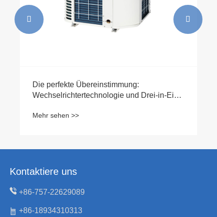


Die perfekte Übereinstimmung:
Wechselrichtertechnologie und Drei-in-Eins-
Entfeuchtungswärmepumpen
Mehr sehen >>
Kontaktiere uns
+86-757-22629089
+86-18934310313